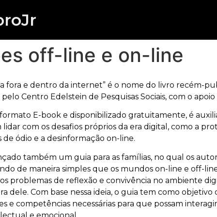
roJr
es off-line e on-line
fora e dentro da internet” é o nome do livro recém-p
elo Centro Edelstein de Pesquisas Sociais, com o apoio 
o formato E-book e disponibilizado gratuitamente, é auxil
idar com os desafios próprios da era digital, como a pro
e ódio e a desinformação on-line.
ançado também um guia para as famílias, no qual os aut
ando de maneira simples que os mundos on-line e off-lin
os problemas de reflexão e convivência no ambiente dig
ora dele. Com base nessa ideia, o guia tem como objetivo 
s e competências necessárias para que possam interagir
ectual e emocional.