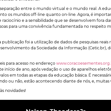
eparação entre o mundo virtual e o mundo real. A educaç
nto os mundos off-line quanto on-line. Agora, é importan
raciocínio e a sensibilidade que se desenvolvem fora das 
ssoas para uma convivência fundamentada no respeito mú
ublicação foi a utilização de dados de pesquisas reais 
senvolvimento da Sociedade da Informação (Cetic.br), do
veis para acesso no endereço
www.coracoesementes.org.
ste início de ano, após vedação o uso de aparelhos eletrôn
rvalos em todas as etapas da educação básica. É necessá
do ou não, estão acontecendo diante de nós, e, muitas v
às novidades!