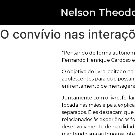
Nelson Theodo
O convívio nas interaçõ
“Pensando de forma autônoma 
Fernando Henrique Cardoso e p
O objetivo do livro, editado n
adolescentes para que possam l
enfrentamento de mensagens d
Juntamente com o livro, foi l
focada nas mães e pais, explic
separados. Eles destacam que 
relacionados às experiências f
desenvolvimento de habilidade
mantendo sua autonomia intel